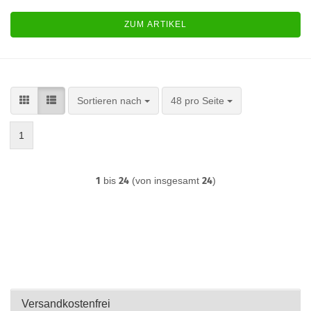
ZUM ARTIKEL
Sortieren nach
pro Seite
Sortieren nach
48 pro Seite
1
1
bis
24
(von insgesamt
24
)
Versandkostenfrei