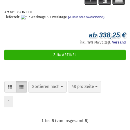
Art.Nr.: 352360001
Lieferzeit:
5-7 Werktage
(Ausland abweichend)
ab 338,25 €
inkl. 19% MwSt. zzgl.
Versand
ZUM ARTIKEL
Sortieren nach
pro Seite
Sortieren nach
48 pro Seite
1
1
bis
5
(von insgesamt
5
)