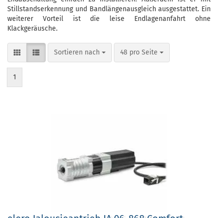
Stillstandserkennung und Bandlängenausgleich ausgestattet. Ein
weiterer Vorteil ist die leise Endlagenanfahrt ohne
Klackgeräusche.
Sortieren nach
pro Seite
Sortieren nach
48 pro Seite
1