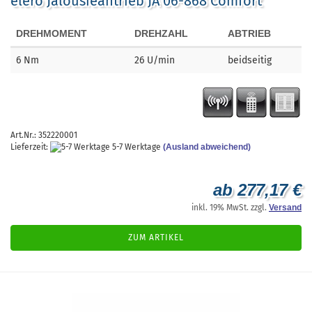
elero Jalousieantrieb JA 06-868 Comfort
DREHMOMENT
DREHZAHL
ABTRIEB
6
Nm
26
U/min
beidseitig
Art.Nr.: 352220001
Lieferzeit:
5-7 Werktage
(Ausland abweichend)
ab 277,17 €
inkl. 19% MwSt. zzgl.
Versand
ZUM ARTIKEL