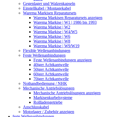
Gegenlager und Walzenkapseln
Einstellkabel / Montagekabel
Warema Markisen Reparatursets
Warema Markisen Reparatursets anzeigen
Warema Markise | W1 | 1986 bis 1993
Warema Markise | W2
Warema Markise | W4/W5
Warema Markise | W6
Warema Markise | W8
Warema Markise | W9/W19
Flexible Wellenanbindungen
Feste Wellenanbindungen
Feste Wellenanbindungen anzeigen
40iger Achtkantwelle
50iger Achtkantwelle
60iger Achtkantwelle
70iger Achtkantwelle
Nothandbedienung / NHK
Mechanische Antriebslösungen
Mechanische Antriebslösungen anzeigen
Markisenkurbelsysteme
Rollladengetriebe
Anschlusskabel
Motorlager / Zubehör anzeigen
feste Wellenanbindungen