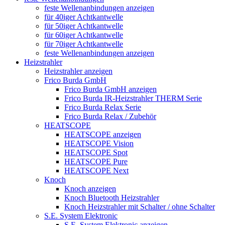
feste Wellenanbindungen anzeigen
für 40iger Achtkantwelle
für 50iger Achtkantwelle
für 60iger Achtkantwelle
für 70iger Achtkantwelle
feste Wellenanbindungen anzeigen
Heizstrahler
Heizstrahler anzeigen
Frico Burda GmbH
Frico Burda GmbH anzeigen
Frico Burda IR-Heizstrahler THERM Serie
Frico Burda Relax Serie
Frico Burda Relax / Zubehör
HEATSCOPE
HEATSCOPE anzeigen
HEATSCOPE Vision
HEATSCOPE Spot
HEATSCOPE Pure
HEATSCOPE Next
Knoch
Knoch anzeigen
Knoch Bluetooth Heizstrahler
Knoch Heizstrahler mit Schalter / ohne Schalter
S.E. System Elektronic
S.E. System Elektronic anzeigen