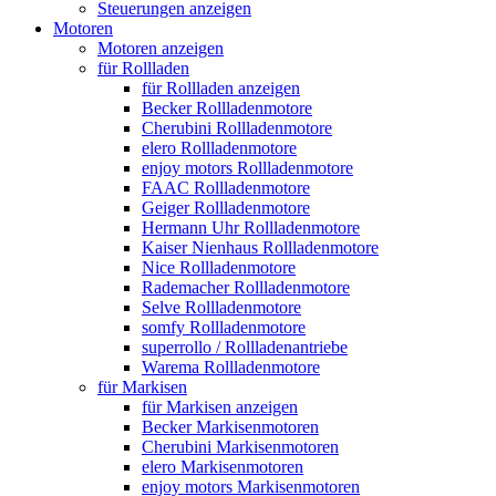
Steuerungen anzeigen
Motoren
Motoren anzeigen
für Rollladen
für Rollladen anzeigen
Becker Rollladenmotore
Cherubini Rollladenmotore
elero Rollladenmotore
enjoy motors Rollladenmotore
FAAC Rollladenmotore
Geiger Rollladenmotore
Hermann Uhr Rollladenmotore
Kaiser Nienhaus Rollladenmotore
Nice Rollladenmotore
Rademacher Rollladenmotore
Selve Rollladenmotore
somfy Rollladenmotore
superrollo / Rollladenantriebe
Warema Rollladenmotore
für Markisen
für Markisen anzeigen
Becker Markisenmotoren
Cherubini Markisenmotoren
elero Markisenmotoren
enjoy motors Markisenmotoren