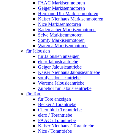
FAAC Markisenmotoren
Geiger Markisenmotoren
Hermann Uhr Markisenmotoren
Kaiser Nienhaus Markisenmotoren
Nice Markisenmotoren
Rademacher Markisenmotoren
Selve Markisenmotoren
Somfy Markisenmotoren
Warema Markisenmotoren
für Jalousien
für Jalousien anzeigen
elero Jalousieantriebe
Geiger Jalousieantriebe
Kaiser Nienhaus Jalousieantriebe
somfy Jalousieantriebe
Warema Jalousieantriebe
Zubehör für Jalousieantriebe
für Tore
für Tore anzeigen
Becker / Torantriebe
Cherubini / Torantriebe
elero / Torantriebe
FAAC / Torantriebe
Kaiser Nienhaus / Torantriebe
Nice / Torantriebe