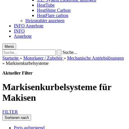
HeatTube
HeatShine Carbon
HeatFlare carbon
Heizstrahler anzeigen
INFO
Angebote
INFO
Angebote
Menü
Suche...
Startseite
»
Motorlager / Zubehör
»
Mechanische Antriebslösungen
»
Markisenkurbelsysteme
Aktueller Filter
Markisenkurbelsysteme für
Makisen
FILTER
Sortieren nach
Preis aufsteigend