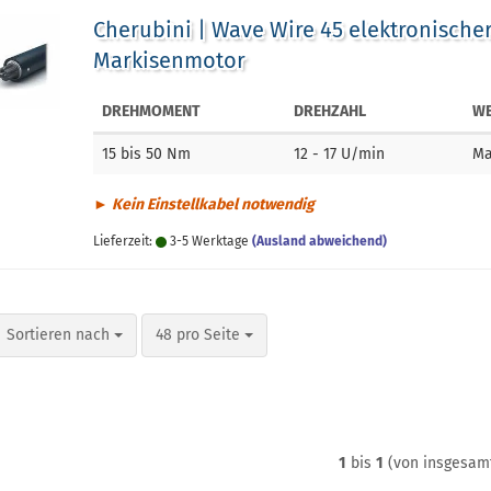
Cherubini | Wave Wire 45 elektronische
Markisenmotor
DREHMOMENT
DREHZAHL
WE
15 bis 50 Nm
12 - 17 U/min
Ma
► Kein Einstellkabel notwendig
Lieferzeit:
3-5 Werktage
(Ausland abweichend)
Sortieren nach
pro Seite
Sortieren nach
48 pro Seite
1
bis
1
(von insgesa