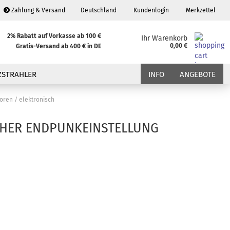
Zahlung & Versand
Deutschland
Kundenlogin
Merkzettel
nd
2% Rabatt auf Vorkasse ab 100 €
Ihr Warenkorb
0,00 €
Gratis-Versand ab 400 € in DE
E-Mail
ZSTRAHLER
INFO
ANGEBOTE
Passwort
ren / elektronisch
CHER ENDPUNKEINSTELLUNG
Konto erstellen
Passwort vergessen?