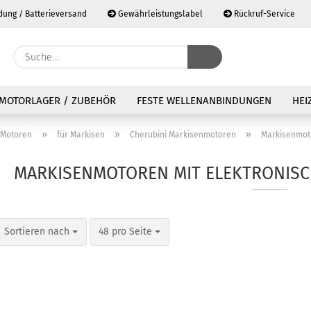
dung / Batterieversand
Gewährleistungslabel
Rückruf-Service
Lieferla
Suche...
MOTORLAGER / ZUBEHÖR
FESTE WELLENANBINDUNGEN
HEI
»
»
»
Motoren
für Markisen
Cherubini Markisenmotoren
Markisenmoto
MARKISENMOTOREN MIT ELEKTRONIS
Sortieren nach
pro Seite
Sortieren nach
48 pro Seite