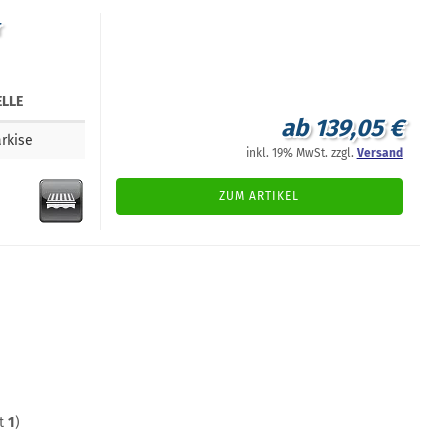
r
LLE
ab 139,05 €
rkise
inkl. 19% MwSt. zzgl.
Versand
ZUM ARTIKEL
mt
1
)