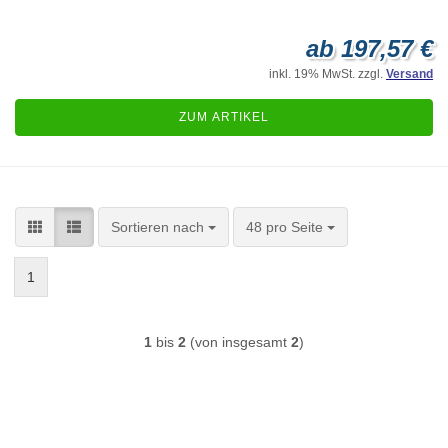
ab 197,57 €
inkl. 19% MwSt. zzgl.
Versand
ZUM ARTIKEL
Sortieren nach
pro Seite
Sortieren nach
48 pro Seite
1
1
bis
2
(von insgesamt
2
)