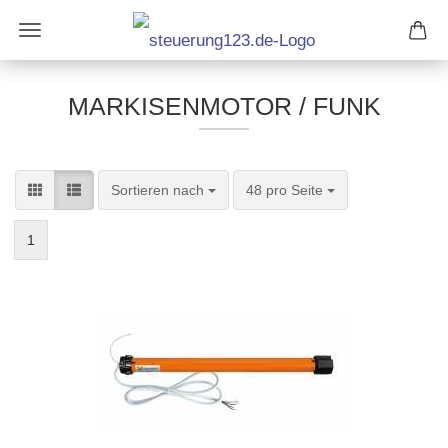
MARKISENMOTOR / FUNK
Sortieren nach
pro Seite
Sortieren nach
48 pro Seite
1