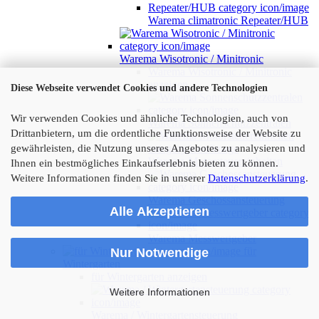
Warema climatronic Repeater/HUB
Warema Wisotronic / Minitronic
Warema Wisotronic / Minitronic
anzeigen
Diese Webseite verwendet Cookies und andere Technologien
Wir verwenden Cookies und ähnliche Technologien, auch von
Warema Sonnenschutzzentralen
Drittanbietern, um die ordentliche Funktionsweise der Website zu
gewährleisten, die Nutzung unseres Angebotes zu analysieren und
Warema Motorsteuereinheiten
Ihnen ein bestmögliches Einkaufserlebnis bieten zu können.
Weitere Informationen finden Sie in unserer
Datenschutzerklärung
.
Warema Geschossansteuerung
Alle Akzeptieren
Warema Messwertgeber
für
Nur Notwendige
Wintergarten
für Wintergarten anzeigen
Weitere Informationen
Warema / Wintergartensteuerung