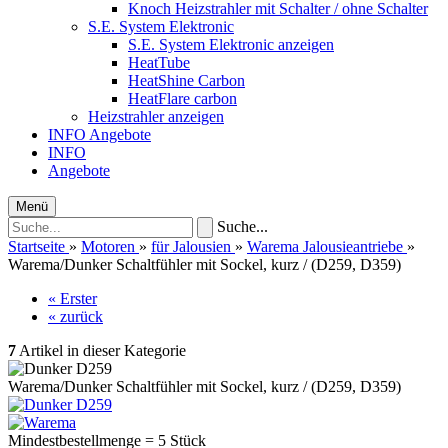
Knoch Heizstrahler mit Schalter / ohne Schalter
S.E. System Elektronic
S.E. System Elektronic anzeigen
HeatTube
HeatShine Carbon
HeatFlare carbon
Heizstrahler anzeigen
INFO
Angebote
INFO
Angebote
Menü
Suche...
Startseite
»
Motoren
»
für Jalousien
»
Warema Jalousieantriebe
»
Warema/Dunker Schaltfühler mit Sockel, kurz / (D259, D359)
« Erster
« zurück
7
Artikel in dieser Kategorie
Warema/Dunker Schaltfühler mit Sockel, kurz / (D259, D359)
Mindestbestellmenge = 5 Stück