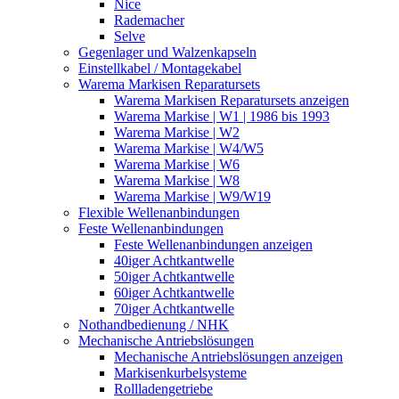
Nice
Rademacher
Selve
Gegenlager und Walzenkapseln
Einstellkabel / Montagekabel
Warema Markisen Reparatursets
Warema Markisen Reparatursets anzeigen
Warema Markise | W1 | 1986 bis 1993
Warema Markise | W2
Warema Markise | W4/W5
Warema Markise | W6
Warema Markise | W8
Warema Markise | W9/W19
Flexible Wellenanbindungen
Feste Wellenanbindungen
Feste Wellenanbindungen anzeigen
40iger Achtkantwelle
50iger Achtkantwelle
60iger Achtkantwelle
70iger Achtkantwelle
Nothandbedienung / NHK
Mechanische Antriebslösungen
Mechanische Antriebslösungen anzeigen
Markisenkurbelsysteme
Rollladengetriebe