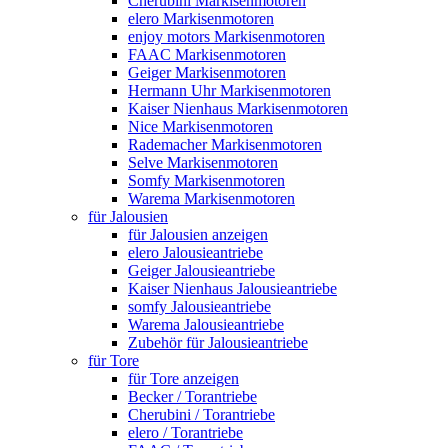
Cherubini Markisenmotoren
elero Markisenmotoren
enjoy motors Markisenmotoren
FAAC Markisenmotoren
Geiger Markisenmotoren
Hermann Uhr Markisenmotoren
Kaiser Nienhaus Markisenmotoren
Nice Markisenmotoren
Rademacher Markisenmotoren
Selve Markisenmotoren
Somfy Markisenmotoren
Warema Markisenmotoren
für Jalousien
für Jalousien anzeigen
elero Jalousieantriebe
Geiger Jalousieantriebe
Kaiser Nienhaus Jalousieantriebe
somfy Jalousieantriebe
Warema Jalousieantriebe
Zubehör für Jalousieantriebe
für Tore
für Tore anzeigen
Becker / Torantriebe
Cherubini / Torantriebe
elero / Torantriebe