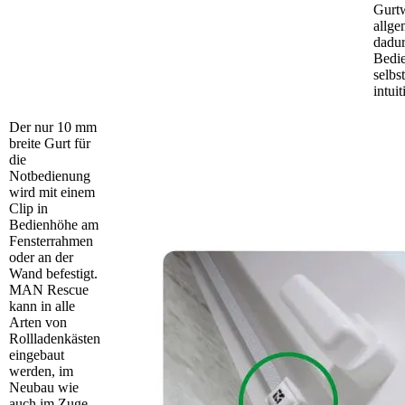
Gurtw
allge
dadur
Bedi
selbs
intuit
Der nur 10 mm
breite Gurt für
die
Notbedienung
wird mit einem
Clip in
Bedienhöhe am
Fensterrahmen
oder an der
Wand befestigt.
MAN Rescue
kann in alle
Arten von
Rollladenkästen
eingebaut
werden, im
Neubau wie
auch im Zuge