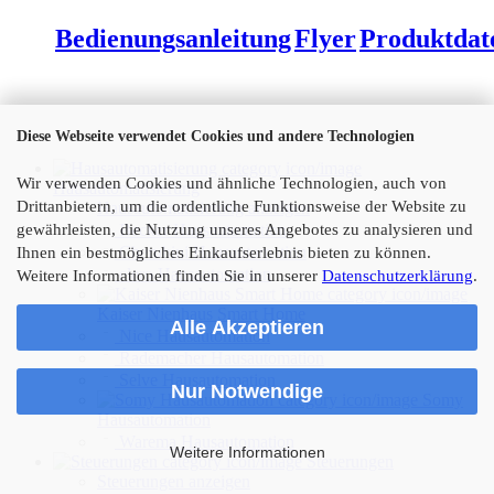
Bedienungsanleitung
Flyer
Produktdat
Diese Webseite verwendet Cookies und andere Technologien
Wir verwenden Cookies und ähnliche Technologien, auch von
Hausautomatisierung
Drittanbietern, um die ordentliche Funktionsweise der Website zu
Hausautomatisierung anzeigen
gewährleisten, die Nutzung unseres Angebotes zu analysieren und
Becker Hausautomation
Cherubini Hausautomation
Ihnen ein bestmögliches Einkaufserlebnis bieten zu können.
elero Hausautomation
Weitere Informationen finden Sie in unserer
Datenschutzerklärung
.
Kaiser Nienhaus Smart Home
Alle Akzeptieren
Nice Hausautomation
Rademacher Hausautomation
Selve Hausautomation
Nur Notwendige
Somy
Hausautomation
Warema Hausautomation
Weitere Informationen
Steuerungen
Steuerungen anzeigen