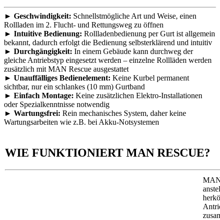
►
Geschwindigkeit:
Schnellstmögliche Art und Weise, einen
Rollladen im 2. Flucht- und Rettungsweg zu öffnen
►
Intuitive Bedienung:
Rollladenbedienung per Gurt ist allgemein
bekannt, dadurch erfolgt die Bedienung selbsterklärend und intuitiv
►
Durchgängigkeit:
In einem Gebäude kann durchweg der
gleiche Antriebstyp eingesetzt werden – einzelne Rollläden werden
zusätzlich mit MAN Rescue ausgestattet
►
Unauffälliges Bedienelement:
Keine Kurbel permanent
sichtbar, nur ein schlankes (10 mm) Gurtband
►
Einfach Montage:
Keine zusätzlichen Elektro-Installationen
oder Spezialkenntnisse notwendig
►
Wartungsfrei:
Rein mechanisches System, daher keine
Wartungsarbeiten wie z.B. bei Akku-Notsystemen
WIE FUNKTIONIERT MAN RESCUE?
MAN 
anste
herk
Antri
zusa