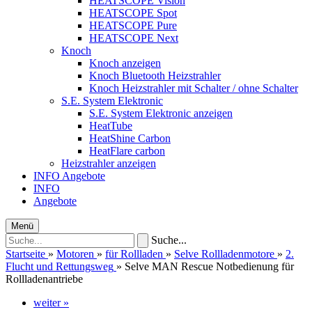
HEATSCOPE Vision
HEATSCOPE Spot
HEATSCOPE Pure
HEATSCOPE Next
Knoch
Knoch anzeigen
Knoch Bluetooth Heizstrahler
Knoch Heizstrahler mit Schalter / ohne Schalter
S.E. System Elektronic
S.E. System Elektronic anzeigen
HeatTube
HeatShine Carbon
HeatFlare carbon
Heizstrahler anzeigen
INFO
Angebote
INFO
Angebote
Menü
Suche...
Startseite
»
Motoren
»
für Rollladen
»
Selve Rollladenmotore
»
2.
Flucht und Rettungsweg
»
Selve MAN Rescue Notbedienung für
Rollladenantriebe
weiter »