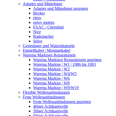
Adapter und Mitnehmer
Adapter und Mitnehmer anzeigen
Becker
elero
enjoy motors
FAAC / Cherubini
Nice
Rademacher
Selve
Gegenlager und Walzenkapseln
Einstellkabel / Montagekabel
Warema Markisen Reparatursets
Warema Markisen Reparatursets anzeigen
Warema Markise | W1 | 1986 bis 1993
Warema Markise | W2
Warema Markise | W4/W5
Warema Markise | W6
Warema Markise | W8
Warema Markise | W9/W19
Flexible Wellenanbindungen
Feste Wellenanbindungen
Feste Wellenanbindungen anzeigen
40iger Achtkantwelle
50iger Achtkantwelle
60iger Achtkantwelle