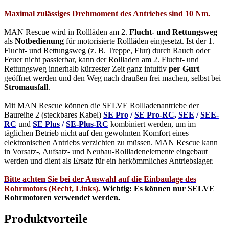
Maximal zulässiges Drehmoment des Antriebes sind 10 Nm.
MAN Rescue wird in Rollläden am 2.
Flucht- und Rettungsweg
als
Notbedienung
für motorisierte Rollläden eingesetzt. Ist der 1.
Flucht- und Rettungsweg (z. B. Treppe, Flur) durch Rauch oder
Feuer nicht passierbar, kann der Rollladen am 2. Flucht- und
Rettungsweg innerhalb kürzester Zeit ganz intuitiv
per Gurt
geöffnet werden und den Weg nach draußen frei machen, selbst bei
Stromausfall
.
Mit MAN Rescue können die SELVE Rollladenantriebe der
Baureihe 2 (steckbares Kabel)
SE Pro
/
SE Pro-RC
,
SEE
/
SEE-
RC
und
SE Plus
/
SE-Plus-RC
kombiniert werden, um im
täglichen Betrieb nicht auf den gewohnten Komfort eines
elektronischen Antriebs verzichten zu müssen. MAN Rescue kann
in Vorsatz-, Aufsatz- und Neubau-Rollladenelemente eingebaut
werden und dient als Ersatz für ein herkömmliches Antriebslager.
Bitte achten Sie bei der Auswahl auf die Einbaulage des
Rohrmotors (Recht, Links).
Wichtig: Es können nur SELVE
Rohrmotoren verwendet werden.
Produktvorteile